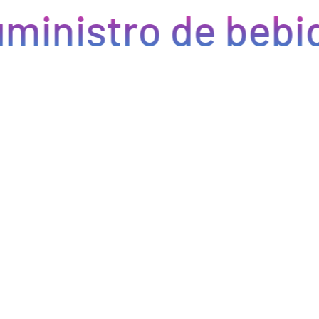
ministro de bebid
Eficiencia y rapidez en cada pedido
Optimizamos la cadena de suministro de bebidas, brindando
eficiencia en la gestión, acceso a productos de calidad y entregas
rápidas. Nuestra avanzada tecnología asegura que cada pedido se
procese de manera eficiente, reduciendo errores y tiempos de
espera. Nos comprometemos a que tus productos lleguen a
tiempo y en perfectas condiciones, permitiéndote centrarte en
ofrecer una experiencia excepcional a tus clientes. Con Bebify,
maximiza la productividad y minimiza los inconvenientes en tu
negocio de hostelería.