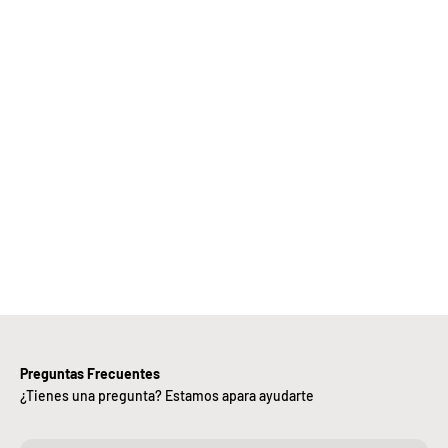
Elige
Bebify y
ansforma
 negocio
con
nuestra
iciencia,
alidad y
ntregas
rápidas.
Preguntas Frecuentes
¿Tienes una pregunta? Estamos apara ayudarte