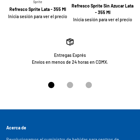
Sprite
Refresco Sprite Sin Azucar Lata
Refresco Sprite Lata - 355 Ml
- 355 Ml
Inicia sesión para ver el precio
Inicia sesión para ver el precio
Entregas Exprés
Envíos en menos de 24 horas en CDMX.
Ir al artículo 1
Ir al artículo 2
Ir al artículo 3
Acerca de
Revolucionamos el suministro de bebidas para centros de