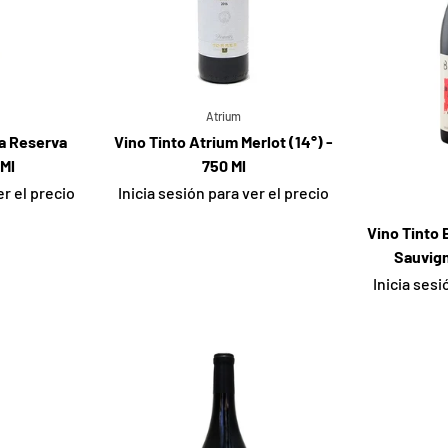
Atrium
a Reserva
Vino Tinto Atrium Merlot (14°) -
 Ml
750 Ml
er el precio
Inicia sesión para ver el precio
Vino Tinto
Sauvign
Inicia sesi