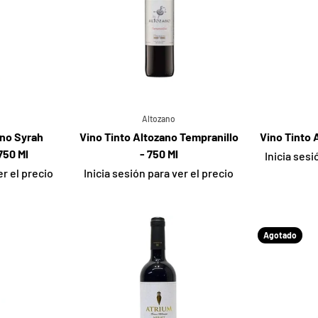
Altozano
ano Syrah
Vino Tinto Altozano Tempranillo
Vino Tinto 
750 Ml
- 750 Ml
Inicia sesi
er el precio
Inicia sesión para ver el precio
Agotado