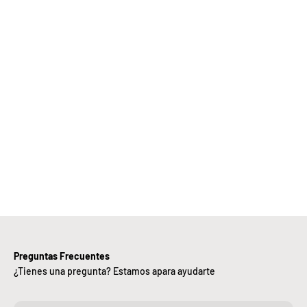
Elige
Bebify y
ansforma
 negocio
con
nuestra
iciencia,
alidad y
ntregas
rápidas.
Preguntas Frecuentes
¿Tienes una pregunta? Estamos apara ayudarte