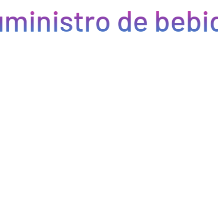
ministro de bebid
Eficiencia y rapidez en cada pedido
Optimizamos la cadena de suministro de bebidas, brindando
eficiencia en la gestión, acceso a productos de calidad y entregas
rápidas. Nuestra avanzada tecnología asegura que cada pedido se
procese de manera eficiente, reduciendo errores y tiempos de
espera. Nos comprometemos a que tus productos lleguen a
tiempo y en perfectas condiciones, permitiéndote centrarte en
ofrecer una experiencia excepcional a tus clientes. Con Bebify,
maximiza la productividad y minimiza los inconvenientes en tu
negocio de hostelería.