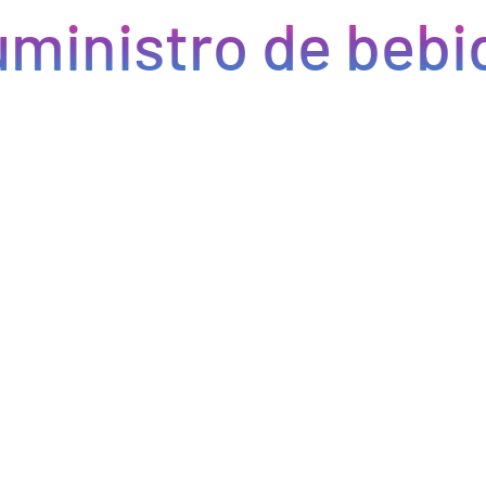
ministro de bebid
Eficiencia y rapidez en cada pedido
Optimizamos la cadena de suministro de bebidas, brindando
eficiencia en la gestión, acceso a productos de calidad y entregas
rápidas. Nuestra avanzada tecnología asegura que cada pedido se
procese de manera eficiente, reduciendo errores y tiempos de
espera. Nos comprometemos a que tus productos lleguen a
tiempo y en perfectas condiciones, permitiéndote centrarte en
ofrecer una experiencia excepcional a tus clientes. Con Bebify,
maximiza la productividad y minimiza los inconvenientes en tu
negocio de hostelería.