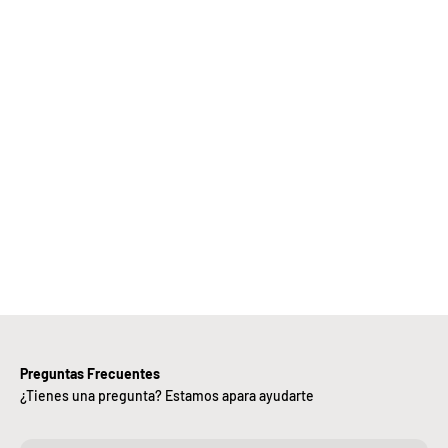
Elige
Bebify y
ansforma
 negocio
con
nuestra
iciencia,
alidad y
ntregas
rápidas.
Preguntas Frecuentes
¿Tienes una pregunta? Estamos apara ayudarte