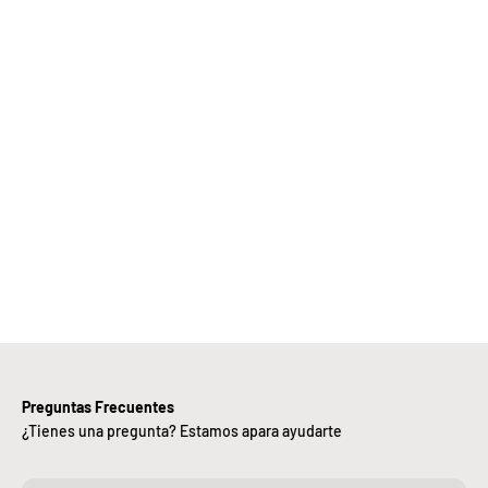
Elige
Bebify y
ansforma
 negocio
con
nuestra
iciencia,
alidad y
ntregas
rápidas.
Preguntas Frecuentes
¿Tienes una pregunta? Estamos apara ayudarte