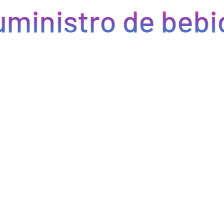
ministro de bebi
Eficiencia y rapidez en cada pedido
Optimizamos la cadena de suministro de bebidas, brindando
eficiencia en la gestión, acceso a productos de calidad y entregas
rápidas. Nuestra avanzada tecnología asegura que cada pedido se
procese de manera eficiente, reduciendo errores y tiempos de
espera. Nos comprometemos a que tus productos lleguen a
tiempo y en perfectas condiciones, permitiéndote centrarte en
ofrecer una experiencia excepcional a tus clientes. Con Bebify,
maximiza la productividad y minimiza los inconvenientes en tu
negocio de hostelería.