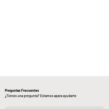
Elige
Bebify y
ansforma
 negocio
con
nuestra
iciencia,
alidad y
ntregas
rápidas.
Preguntas Frecuentes
¿Tienes una pregunta? Estamos apara ayudarte