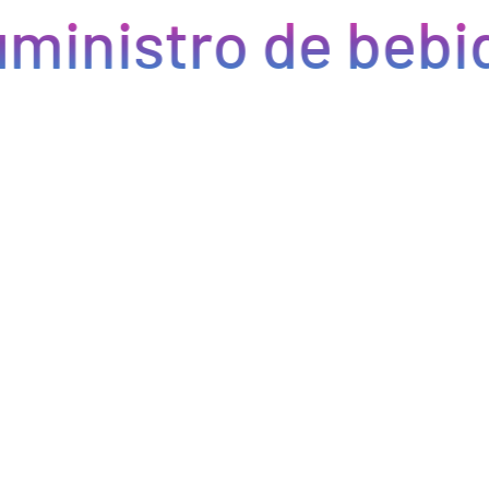
ministro de bebid
Eficiencia y rapidez en cada pedido
Optimizamos la cadena de suministro de bebidas, brindando
eficiencia en la gestión, acceso a productos de calidad y entregas
rápidas. Nuestra avanzada tecnología asegura que cada pedido se
procese de manera eficiente, reduciendo errores y tiempos de
espera. Nos comprometemos a que tus productos lleguen a
tiempo y en perfectas condiciones, permitiéndote centrarte en
ofrecer una experiencia excepcional a tus clientes. Con Bebify,
maximiza la productividad y minimiza los inconvenientes en tu
negocio de hostelería.