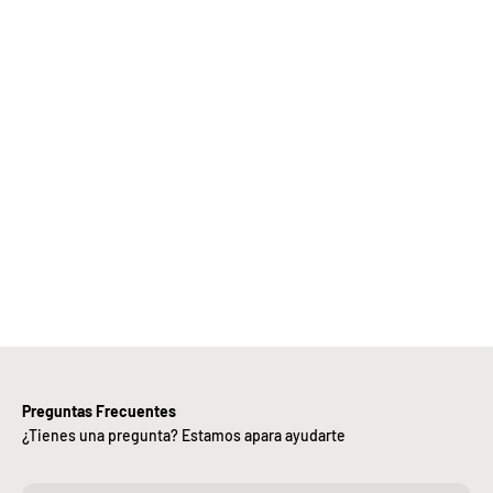
Elige
Bebify y
ansforma
 negocio
con
nuestra
iciencia,
alidad y
ntregas
rápidas.
Preguntas Frecuentes
¿Tienes una pregunta? Estamos apara ayudarte