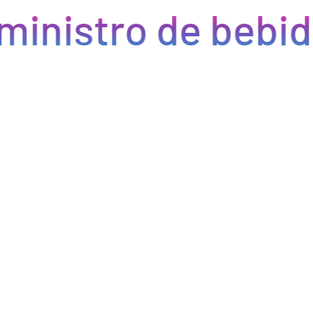
ministro de bebid
Eficiencia y rapidez en cada pedido
Optimizamos la cadena de suministro de bebidas, brindando
eficiencia en la gestión, acceso a productos de calidad y entregas
rápidas. Nuestra avanzada tecnología asegura que cada pedido se
procese de manera eficiente, reduciendo errores y tiempos de
espera. Nos comprometemos a que tus productos lleguen a
tiempo y en perfectas condiciones, permitiéndote centrarte en
ofrecer una experiencia excepcional a tus clientes. Con Bebify,
maximiza la productividad y minimiza los inconvenientes en tu
negocio de hostelería.