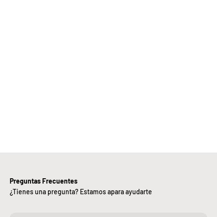
Elige
Bebify y
ansforma
 negocio
con
nuestra
iciencia,
alidad y
ntregas
rápidas.
Preguntas Frecuentes
¿Tienes una pregunta? Estamos apara ayudarte