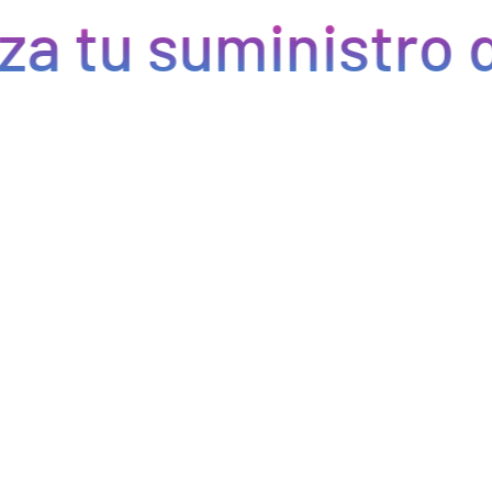
a tu suministro d
Eficiencia y rapidez en cada pedido
Optimizamos la cadena de suministro de bebidas, brindando
eficiencia en la gestión, acceso a productos de calidad y entregas
rápidas. Nuestra avanzada tecnología asegura que cada pedido se
procese de manera eficiente, reduciendo errores y tiempos de
espera. Nos comprometemos a que tus productos lleguen a
tiempo y en perfectas condiciones, permitiéndote centrarte en
ofrecer una experiencia excepcional a tus clientes. Con Bebify,
maximiza la productividad y minimiza los inconvenientes en tu
negocio de hostelería.