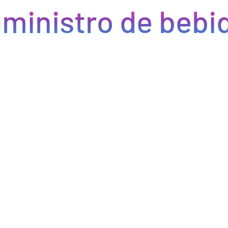
ministro de bebid
Eficiencia y rapidez en cada pedido
Optimizamos la cadena de suministro de bebidas, brindando
eficiencia en la gestión, acceso a productos de calidad y entregas
rápidas. Nuestra avanzada tecnología asegura que cada pedido se
procese de manera eficiente, reduciendo errores y tiempos de
espera. Nos comprometemos a que tus productos lleguen a
tiempo y en perfectas condiciones, permitiéndote centrarte en
ofrecer una experiencia excepcional a tus clientes. Con Bebify,
maximiza la productividad y minimiza los inconvenientes en tu
negocio de hostelería.