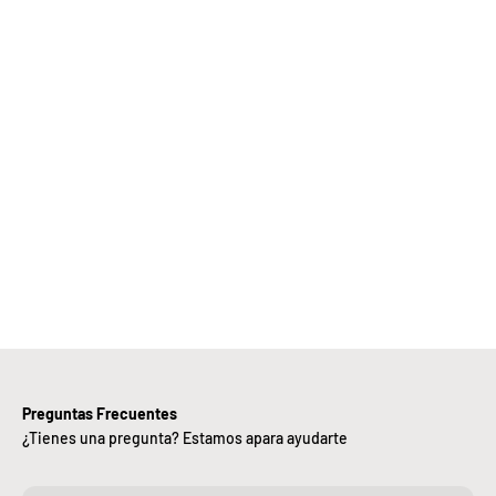
Elige
Bebify y
ansforma
 negocio
con
nuestra
iciencia,
alidad y
ntregas
rápidas.
Preguntas Frecuentes
¿Tienes una pregunta? Estamos apara ayudarte