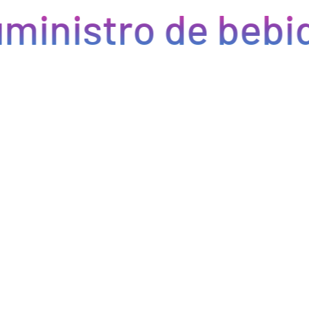
ministro de bebid
Eficiencia y rapidez en cada pedido
Optimizamos la cadena de suministro de bebidas, brindando
eficiencia en la gestión, acceso a productos de calidad y entregas
rápidas. Nuestra avanzada tecnología asegura que cada pedido se
procese de manera eficiente, reduciendo errores y tiempos de
espera. Nos comprometemos a que tus productos lleguen a
tiempo y en perfectas condiciones, permitiéndote centrarte en
ofrecer una experiencia excepcional a tus clientes. Con Bebify,
maximiza la productividad y minimiza los inconvenientes en tu
negocio de hostelería.