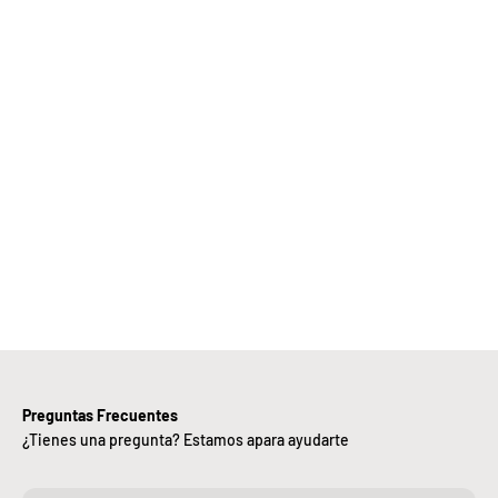
Elige
Bebify y
ansforma
 negocio
con
nuestra
iciencia,
alidad y
ntregas
rápidas.
Preguntas Frecuentes
¿Tienes una pregunta? Estamos apara ayudarte