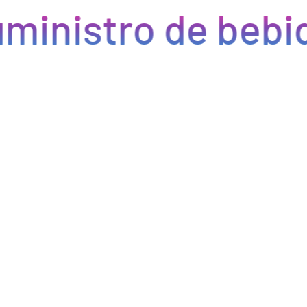
ministro de bebid
Eficiencia y rapidez en cada pedido
Optimizamos la cadena de suministro de bebidas, brindando
eficiencia en la gestión, acceso a productos de calidad y entregas
rápidas. Nuestra avanzada tecnología asegura que cada pedido se
procese de manera eficiente, reduciendo errores y tiempos de
espera. Nos comprometemos a que tus productos lleguen a
tiempo y en perfectas condiciones, permitiéndote centrarte en
ofrecer una experiencia excepcional a tus clientes. Con Bebify,
maximiza la productividad y minimiza los inconvenientes en tu
negocio de hostelería.