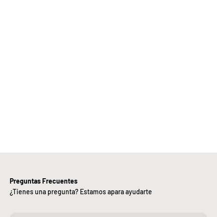
Elige
Bebify y
ansforma
 negocio
con
nuestra
iciencia,
alidad y
ntregas
rápidas.
Preguntas Frecuentes
¿Tienes una pregunta? Estamos apara ayudarte