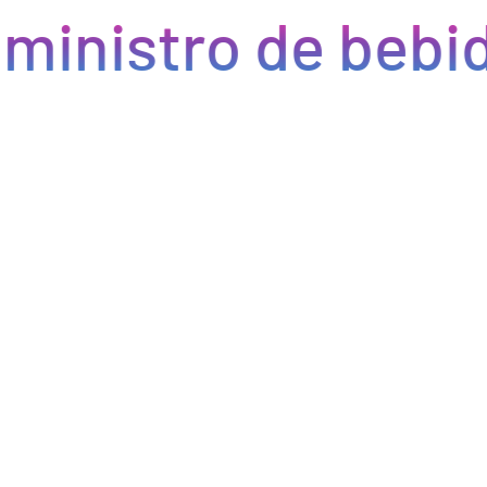
ministro de bebid
Eficiencia y rapidez en cada pedido
Optimizamos la cadena de suministro de bebidas, brindando
eficiencia en la gestión, acceso a productos de calidad y entregas
rápidas. Nuestra avanzada tecnología asegura que cada pedido se
procese de manera eficiente, reduciendo errores y tiempos de
espera. Nos comprometemos a que tus productos lleguen a
tiempo y en perfectas condiciones, permitiéndote centrarte en
ofrecer una experiencia excepcional a tus clientes. Con Bebify,
maximiza la productividad y minimiza los inconvenientes en tu
negocio de hostelería.