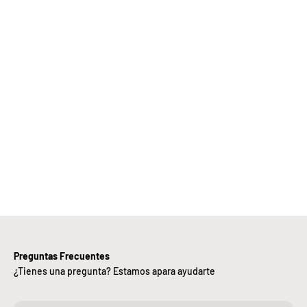
Elige
Bebify y
ansforma
 negocio
con
nuestra
iciencia,
alidad y
ntregas
rápidas.
Preguntas Frecuentes
¿Tienes una pregunta? Estamos apara ayudarte