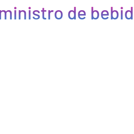
ministro de bebid
Eficiencia y rapidez en cada pedido
Optimizamos la cadena de suministro de bebidas, brindando
eficiencia en la gestión, acceso a productos de calidad y entregas
rápidas. Nuestra avanzada tecnología asegura que cada pedido se
procese de manera eficiente, reduciendo errores y tiempos de
espera. Nos comprometemos a que tus productos lleguen a
tiempo y en perfectas condiciones, permitiéndote centrarte en
ofrecer una experiencia excepcional a tus clientes. Con Bebify,
maximiza la productividad y minimiza los inconvenientes en tu
negocio de hostelería.