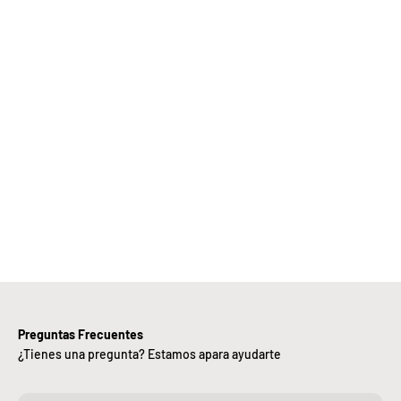
Elige
Bebify y
ansforma
 negocio
con
nuestra
iciencia,
alidad y
ntregas
rápidas.
Preguntas Frecuentes
¿Tienes una pregunta? Estamos apara ayudarte