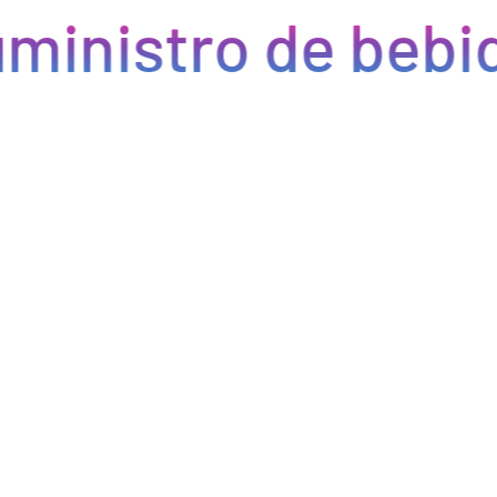
ministro de bebid
Eficiencia y rapidez en cada pedido
Optimizamos la cadena de suministro de bebidas, brindando
eficiencia en la gestión, acceso a productos de calidad y entregas
rápidas. Nuestra avanzada tecnología asegura que cada pedido se
procese de manera eficiente, reduciendo errores y tiempos de
espera. Nos comprometemos a que tus productos lleguen a
tiempo y en perfectas condiciones, permitiéndote centrarte en
ofrecer una experiencia excepcional a tus clientes. Con Bebify,
maximiza la productividad y minimiza los inconvenientes en tu
negocio de hostelería.