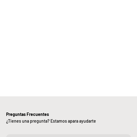
Elige
Bebify y
ansforma
 negocio
con
nuestra
iciencia,
alidad y
ntregas
rápidas.
Preguntas Frecuentes
¿Tienes una pregunta? Estamos apara ayudarte