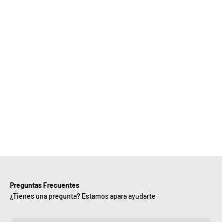
Elige
Bebify y
ansforma
 negocio
con
nuestra
iciencia,
alidad y
ntregas
rápidas.
Preguntas Frecuentes
¿Tienes una pregunta? Estamos apara ayudarte