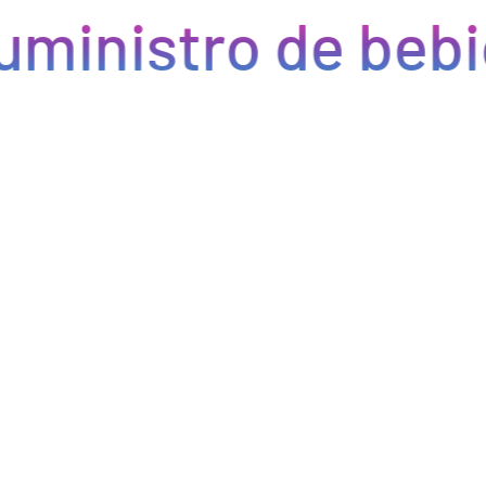
uministro de bebi
Eficiencia y rapidez en cada pedido
Optimizamos la cadena de suministro de bebidas, brindando
eficiencia en la gestión, acceso a productos de calidad y entregas
rápidas. Nuestra avanzada tecnología asegura que cada pedido se
procese de manera eficiente, reduciendo errores y tiempos de
espera. Nos comprometemos a que tus productos lleguen a
tiempo y en perfectas condiciones, permitiéndote centrarte en
ofrecer una experiencia excepcional a tus clientes. Con Bebify,
maximiza la productividad y minimiza los inconvenientes en tu
negocio de hostelería.