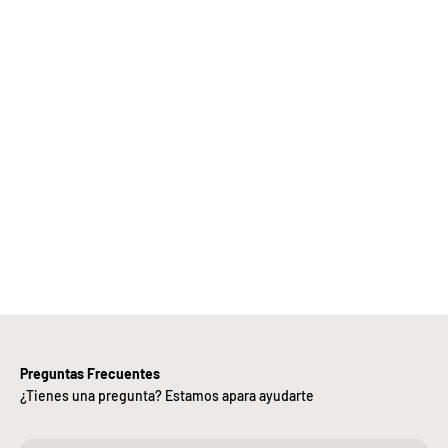
Elige
Bebify y
ansforma
 negocio
con
nuestra
iciencia,
alidad y
ntregas
rápidas.
Preguntas Frecuentes
¿Tienes una pregunta? Estamos apara ayudarte