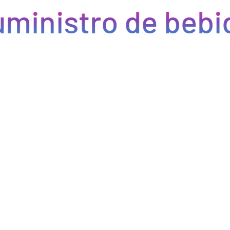
ministro de bebid
Eficiencia y rapidez en cada pedido
Optimizamos la cadena de suministro de bebidas, brindando
eficiencia en la gestión, acceso a productos de calidad y entregas
rápidas. Nuestra avanzada tecnología asegura que cada pedido se
procese de manera eficiente, reduciendo errores y tiempos de
espera. Nos comprometemos a que tus productos lleguen a
tiempo y en perfectas condiciones, permitiéndote centrarte en
ofrecer una experiencia excepcional a tus clientes. Con Bebify,
maximiza la productividad y minimiza los inconvenientes en tu
negocio de hostelería.