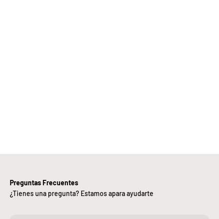
Elige
Bebify y
ansforma
 negocio
con
nuestra
iciencia,
alidad y
ntregas
rápidas.
Preguntas Frecuentes
¿Tienes una pregunta? Estamos apara ayudarte