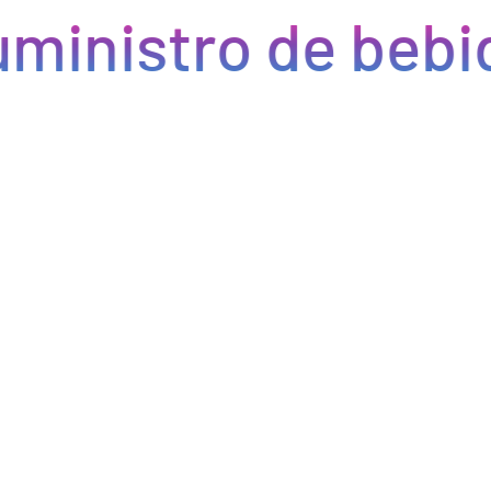
ministro de bebi
Eficiencia y rapidez en cada pedido
Optimizamos la cadena de suministro de bebidas, brindando
eficiencia en la gestión, acceso a productos de calidad y entregas
rápidas. Nuestra avanzada tecnología asegura que cada pedido se
procese de manera eficiente, reduciendo errores y tiempos de
espera. Nos comprometemos a que tus productos lleguen a
tiempo y en perfectas condiciones, permitiéndote centrarte en
ofrecer una experiencia excepcional a tus clientes. Con Bebify,
maximiza la productividad y minimiza los inconvenientes en tu
negocio de hostelería.