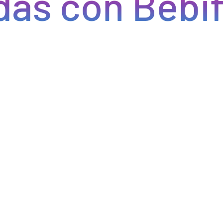
s con Bebify
Eficiencia y rapidez en cada pedido
do eficiencia en la gestión, acceso a productos de calidad y e
do errores y tiempos de espera. Nos comprometemos a que tus p
pcional a tus clientes. Con Bebify, maximiza la productividad y 