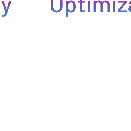
Optimiza t
ntregas rápidas. Nuestra avanzada tecnología asegura que
roductos lleguen a tiempo y en perfectas condiciones,
minimiza los inconvenientes en tu negocio de hostelería.