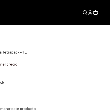
Buscar
Iniciar sesión
Carrito
 Tetrapack - 1 L
r el precio
ack
comprar este producto