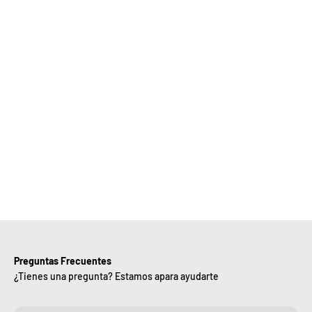
Elige
Bebify y
ansforma
 negocio
con
nuestra
iciencia,
alidad y
ntregas
rápidas.
Preguntas Frecuentes
¿Tienes una pregunta? Estamos apara ayudarte