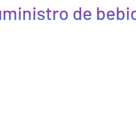
ministro de bebid
Eficiencia y rapidez en cada pedido
Optimizamos la cadena de suministro de bebidas, brindando
eficiencia en la gestión, acceso a productos de calidad y entregas
rápidas. Nuestra avanzada tecnología asegura que cada pedido se
procese de manera eficiente, reduciendo errores y tiempos de
espera. Nos comprometemos a que tus productos lleguen a
tiempo y en perfectas condiciones, permitiéndote centrarte en
ofrecer una experiencia excepcional a tus clientes. Con Bebify,
maximiza la productividad y minimiza los inconvenientes en tu
negocio de hostelería.