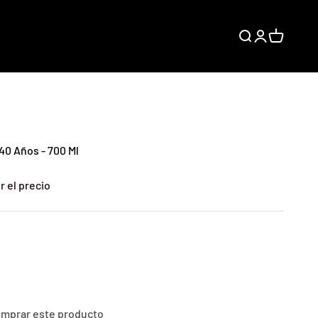
Buscar
Iniciar sesión
Carrito
40 Años - 700 Ml
r el precio
comprar este producto