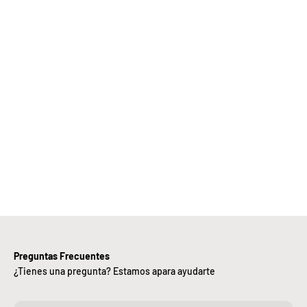
Elige
Bebify y
ansforma
 negocio
con
nuestra
iciencia,
alidad y
ntregas
rápidas.
Preguntas Frecuentes
¿Tienes una pregunta? Estamos apara ayudarte