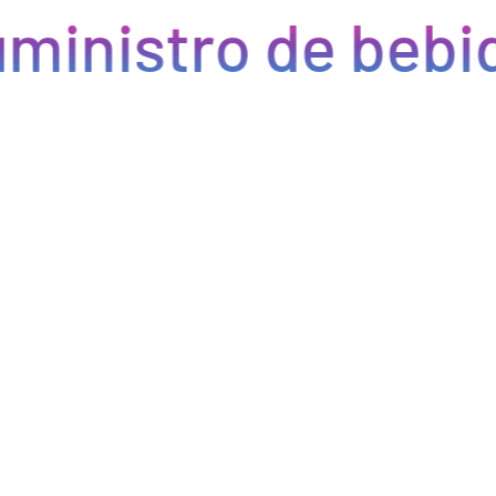
ministro de bebid
Eficiencia y rapidez en cada pedido
Optimizamos la cadena de suministro de bebidas, brindando
eficiencia en la gestión, acceso a productos de calidad y entregas
rápidas. Nuestra avanzada tecnología asegura que cada pedido se
procese de manera eficiente, reduciendo errores y tiempos de
espera. Nos comprometemos a que tus productos lleguen a
tiempo y en perfectas condiciones, permitiéndote centrarte en
ofrecer una experiencia excepcional a tus clientes. Con Bebify,
maximiza la productividad y minimiza los inconvenientes en tu
negocio de hostelería.