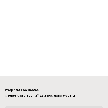
Elige
Bebify y
ansforma
 negocio
con
nuestra
iciencia,
alidad y
ntregas
rápidas.
Preguntas Frecuentes
¿Tienes una pregunta? Estamos apara ayudarte