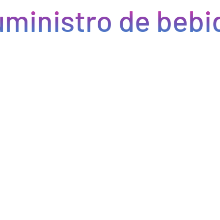
ministro de bebid
Eficiencia y rapidez en cada pedido
Optimizamos la cadena de suministro de bebidas, brindando
eficiencia en la gestión, acceso a productos de calidad y entregas
rápidas. Nuestra avanzada tecnología asegura que cada pedido se
procese de manera eficiente, reduciendo errores y tiempos de
espera. Nos comprometemos a que tus productos lleguen a
tiempo y en perfectas condiciones, permitiéndote centrarte en
ofrecer una experiencia excepcional a tus clientes. Con Bebify,
maximiza la productividad y minimiza los inconvenientes en tu
negocio de hostelería.