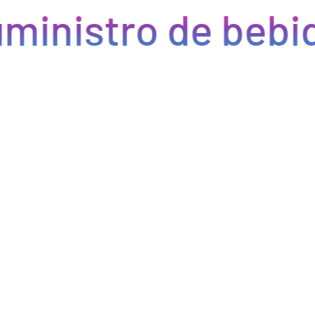
ministro de bebid
Eficiencia y rapidez en cada pedido
Optimizamos la cadena de suministro de bebidas, brindando
eficiencia en la gestión, acceso a productos de calidad y entregas
rápidas. Nuestra avanzada tecnología asegura que cada pedido se
procese de manera eficiente, reduciendo errores y tiempos de
espera. Nos comprometemos a que tus productos lleguen a
tiempo y en perfectas condiciones, permitiéndote centrarte en
ofrecer una experiencia excepcional a tus clientes. Con Bebify,
maximiza la productividad y minimiza los inconvenientes en tu
negocio de hostelería.