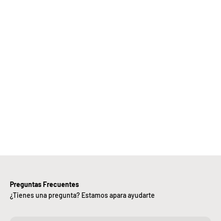
Elige
Bebify y
ansforma
 negocio
con
nuestra
iciencia,
alidad y
ntregas
rápidas.
Preguntas Frecuentes
¿Tienes una pregunta? Estamos apara ayudarte