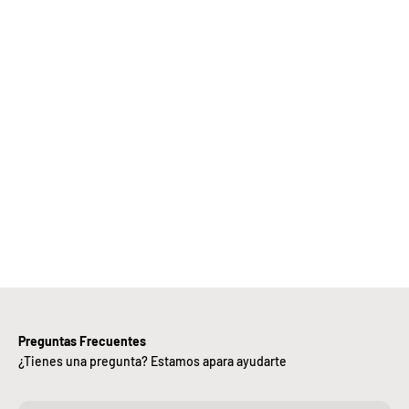
Elige
Bebify y
ansforma
 negocio
con
nuestra
iciencia,
alidad y
ntregas
rápidas.
Preguntas Frecuentes
¿Tienes una pregunta? Estamos apara ayudarte