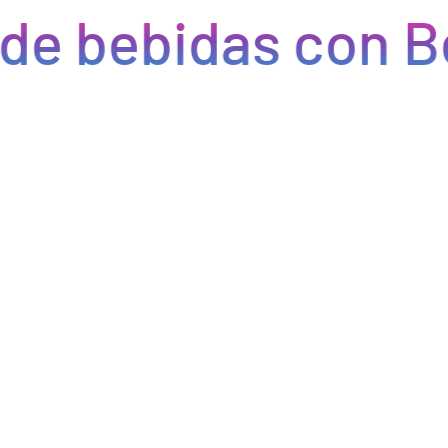
de bebidas con Be
Eficiencia y rapidez en cada pedido
Optimizamos la cadena de suministro de bebidas, brindando
eficiencia en la gestión, acceso a productos de calidad y entregas
rápidas. Nuestra avanzada tecnología asegura que cada pedido se
procese de manera eficiente, reduciendo errores y tiempos de
espera. Nos comprometemos a que tus productos lleguen a
tiempo y en perfectas condiciones, permitiéndote centrarte en
ofrecer una experiencia excepcional a tus clientes. Con Bebify,
maximiza la productividad y minimiza los inconvenientes en tu
negocio de hostelería.