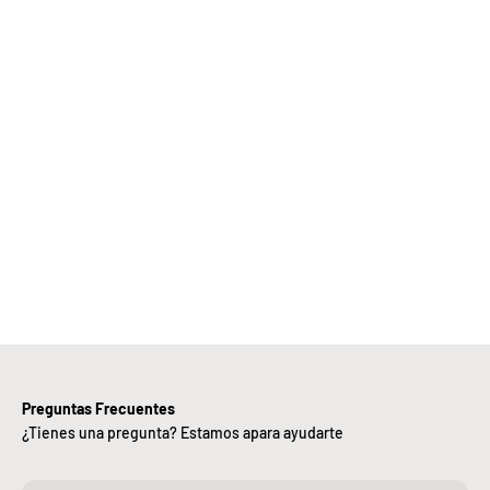
Elige
Bebify y
ansforma
 negocio
con
nuestra
iciencia,
alidad y
ntregas
rápidas.
Preguntas Frecuentes
¿Tienes una pregunta? Estamos apara ayudarte