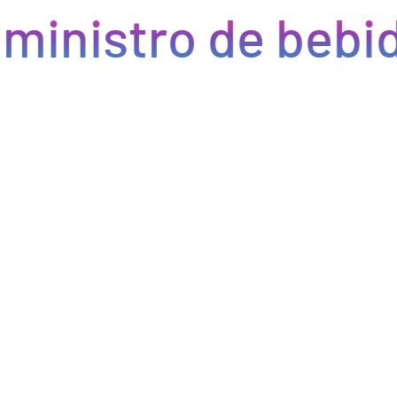
ministro de bebid
Eficiencia y rapidez en cada pedido
Optimizamos la cadena de suministro de bebidas, brindando
eficiencia en la gestión, acceso a productos de calidad y entregas
rápidas. Nuestra avanzada tecnología asegura que cada pedido se
procese de manera eficiente, reduciendo errores y tiempos de
espera. Nos comprometemos a que tus productos lleguen a
tiempo y en perfectas condiciones, permitiéndote centrarte en
ofrecer una experiencia excepcional a tus clientes. Con Bebify,
maximiza la productividad y minimiza los inconvenientes en tu
negocio de hostelería.