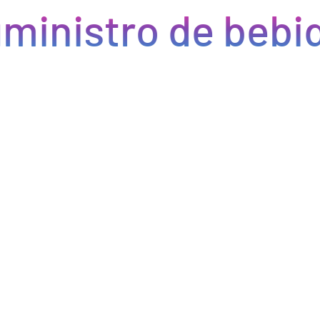
ministro de bebid
Eficiencia y rapidez en cada pedido
Optimizamos la cadena de suministro de bebidas, brindando
eficiencia en la gestión, acceso a productos de calidad y entregas
rápidas. Nuestra avanzada tecnología asegura que cada pedido se
procese de manera eficiente, reduciendo errores y tiempos de
espera. Nos comprometemos a que tus productos lleguen a
tiempo y en perfectas condiciones, permitiéndote centrarte en
ofrecer una experiencia excepcional a tus clientes. Con Bebify,
maximiza la productividad y minimiza los inconvenientes en tu
negocio de hostelería.