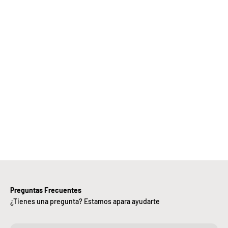
Elige
Bebify y
ansforma
 negocio
con
nuestra
iciencia,
alidad y
ntregas
rápidas.
Preguntas Frecuentes
¿Tienes una pregunta? Estamos apara ayudarte