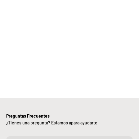
Elige
Bebify y
ansforma
 negocio
con
nuestra
iciencia,
alidad y
ntregas
rápidas.
Preguntas Frecuentes
¿Tienes una pregunta? Estamos apara ayudarte