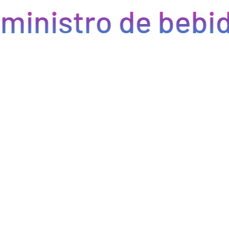
ministro de bebid
Eficiencia y rapidez en cada pedido
Optimizamos la cadena de suministro de bebidas, brindando
eficiencia en la gestión, acceso a productos de calidad y entregas
rápidas. Nuestra avanzada tecnología asegura que cada pedido se
procese de manera eficiente, reduciendo errores y tiempos de
espera. Nos comprometemos a que tus productos lleguen a
tiempo y en perfectas condiciones, permitiéndote centrarte en
ofrecer una experiencia excepcional a tus clientes. Con Bebify,
maximiza la productividad y minimiza los inconvenientes en tu
negocio de hostelería.