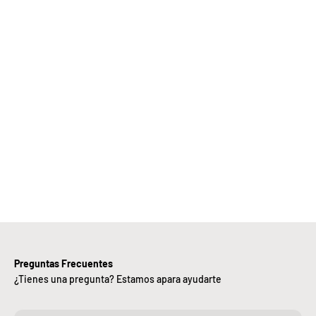
Elige
Bebify y
ansforma
 negocio
con
nuestra
iciencia,
alidad y
ntregas
rápidas.
Preguntas Frecuentes
¿Tienes una pregunta? Estamos apara ayudarte