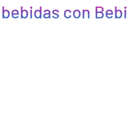
bebidas con Bebi
Eficiencia y rapidez en cada pedido
Optimizamos la cadena de suministro de bebidas, brindando
eficiencia en la gestión, acceso a productos de calidad y entregas
rápidas. Nuestra avanzada tecnología asegura que cada pedido se
procese de manera eficiente, reduciendo errores y tiempos de
espera. Nos comprometemos a que tus productos lleguen a
tiempo y en perfectas condiciones, permitiéndote centrarte en
ofrecer una experiencia excepcional a tus clientes. Con Bebify,
maximiza la productividad y minimiza los inconvenientes en tu
negocio de hostelería.