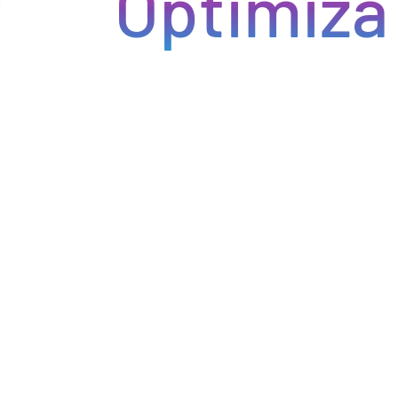
Optimiza tu
Eficiencia y rapidez en cada pedido
do eficiencia en la gestión, acceso a productos de calidad y e
do errores y tiempos de espera. Nos comprometemos a que tus p
pcional a tus clientes. Con Bebify, maximiza la productividad y 