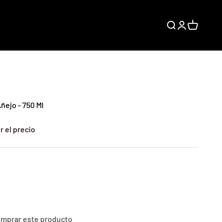
Buscar
Iniciar sesión
Carrito
ñejo - 750 Ml
r el precio
comprar este producto