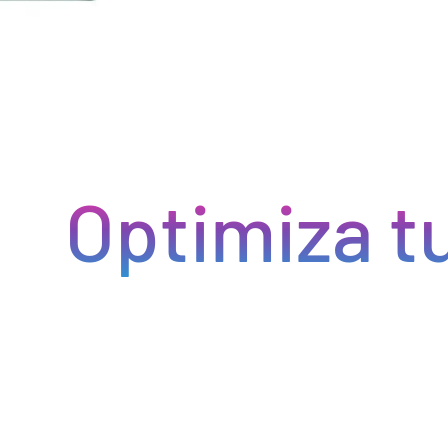
ptimiza tu s
Eficiencia y rapidez en cada pedido
do eficiencia en la gestión, acceso a productos de calidad y e
do errores y tiempos de espera. Nos comprometemos a que tus p
pcional a tus clientes. Con Bebify, maximiza la productividad y 