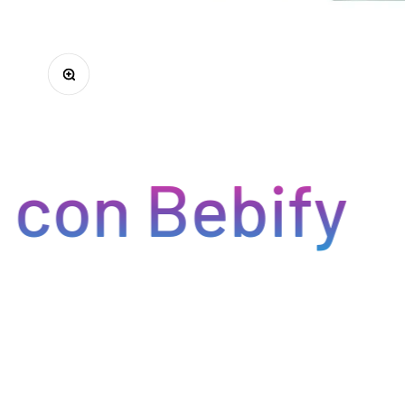
Zoom
n Bebify
O
Optimizamos la cadena de suministro de bebidas, brindan
cada pedido se procese de manera eficiente, reducien
permitiéndote centrarte en ofrecer una experiencia exce