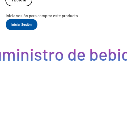
Inicia sesión para comprar este producto
Iniciar Sesión
ministro de bebid
Eficiencia y rapidez en cada pedido
Optimizamos la cadena de suministro de bebidas, brindando
eficiencia en la gestión, acceso a productos de calidad y entregas
rápidas. Nuestra avanzada tecnología asegura que cada pedido se
procese de manera eficiente, reduciendo errores y tiempos de
espera. Nos comprometemos a que tus productos lleguen a
tiempo y en perfectas condiciones, permitiéndote centrarte en
ofrecer una experiencia excepcional a tus clientes. Con Bebify,
maximiza la productividad y minimiza los inconvenientes en tu
negocio de hostelería.