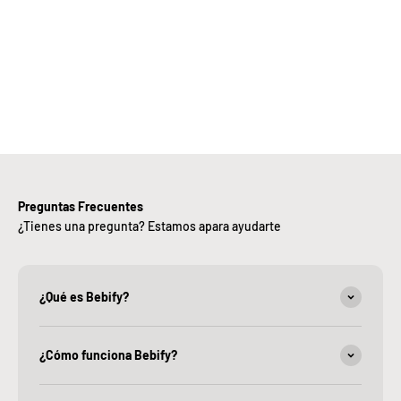
iciencia,
alidad y
ntregas
rápidas.
Preguntas Frecuentes
¿Tienes una pregunta? Estamos apara ayudarte
¿Qué es Bebify?
¿Cómo funciona Bebify?