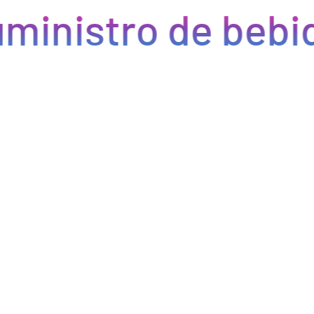
ministro de bebid
Eficiencia y rapidez en cada pedido
Optimizamos la cadena de suministro de bebidas, brindando
eficiencia en la gestión, acceso a productos de calidad y entregas
rápidas. Nuestra avanzada tecnología asegura que cada pedido se
procese de manera eficiente, reduciendo errores y tiempos de
espera. Nos comprometemos a que tus productos lleguen a
tiempo y en perfectas condiciones, permitiéndote centrarte en
ofrecer una experiencia excepcional a tus clientes. Con Bebify,
maximiza la productividad y minimiza los inconvenientes en tu
negocio de hostelería.