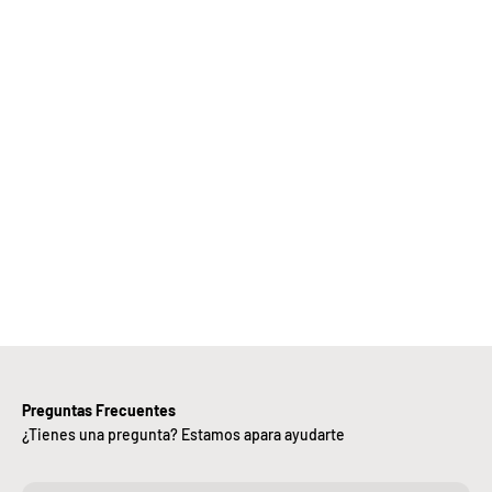
Elige
Bebify y
ansforma
 negocio
con
nuestra
iciencia,
alidad y
ntregas
rápidas.
Preguntas Frecuentes
¿Tienes una pregunta? Estamos apara ayudarte