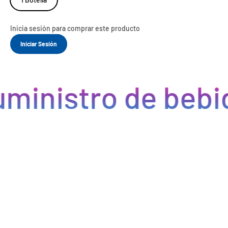
Inicia sesión para comprar este producto
Iniciar Sesión
ministro de bebid
Eficiencia y rapidez en cada pedido
Optimizamos la cadena de suministro de bebidas, brindando
eficiencia en la gestión, acceso a productos de calidad y entregas
rápidas. Nuestra avanzada tecnología asegura que cada pedido se
procese de manera eficiente, reduciendo errores y tiempos de
espera. Nos comprometemos a que tus productos lleguen a
tiempo y en perfectas condiciones, permitiéndote centrarte en
ofrecer una experiencia excepcional a tus clientes. Con Bebify,
maximiza la productividad y minimiza los inconvenientes en tu
negocio de hostelería.