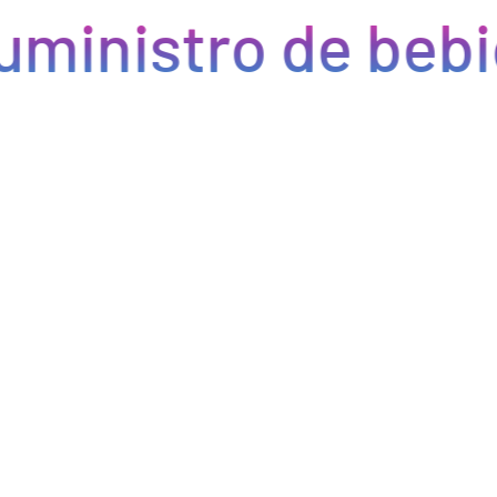
uministro de bebi
Eficiencia y rapidez en cada pedido
Optimizamos la cadena de suministro de bebidas, brindando
eficiencia en la gestión, acceso a productos de calidad y entregas
rápidas. Nuestra avanzada tecnología asegura que cada pedido se
procese de manera eficiente, reduciendo errores y tiempos de
espera. Nos comprometemos a que tus productos lleguen a
tiempo y en perfectas condiciones, permitiéndote centrarte en
ofrecer una experiencia excepcional a tus clientes. Con Bebify,
maximiza la productividad y minimiza los inconvenientes en tu
negocio de hostelería.