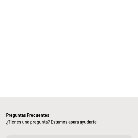
Elige
Bebify y
ansforma
 negocio
con
nuestra
iciencia,
alidad y
ntregas
rápidas.
Preguntas Frecuentes
¿Tienes una pregunta? Estamos apara ayudarte