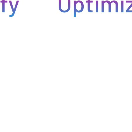
Optimiza 
ntregas rápidas. Nuestra avanzada tecnología asegura que
roductos lleguen a tiempo y en perfectas condiciones,
minimiza los inconvenientes en tu negocio de hostelería.