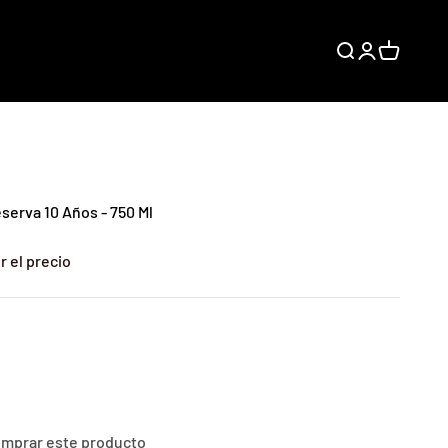
Buscar
Iniciar sesión
Carrito
serva 10 Años - 750 Ml
r el precio
comprar este producto