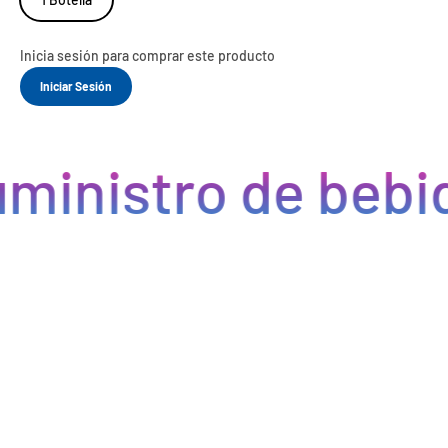
Inicia sesión para comprar este producto
Iniciar Sesión
ministro de bebid
Eficiencia y rapidez en cada pedido
Optimizamos la cadena de suministro de bebidas, brindando
eficiencia en la gestión, acceso a productos de calidad y entregas
rápidas. Nuestra avanzada tecnología asegura que cada pedido se
procese de manera eficiente, reduciendo errores y tiempos de
espera. Nos comprometemos a que tus productos lleguen a
tiempo y en perfectas condiciones, permitiéndote centrarte en
ofrecer una experiencia excepcional a tus clientes. Con Bebify,
maximiza la productividad y minimiza los inconvenientes en tu
negocio de hostelería.