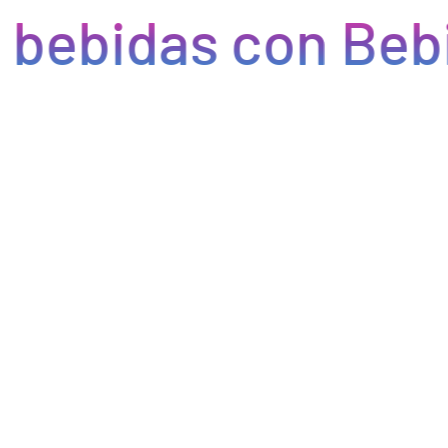
 bebidas con Bebi
Eficiencia y rapidez en cada pedido
Optimizamos la cadena de suministro de bebidas, brindando
eficiencia en la gestión, acceso a productos de calidad y entregas
rápidas. Nuestra avanzada tecnología asegura que cada pedido se
procese de manera eficiente, reduciendo errores y tiempos de
espera. Nos comprometemos a que tus productos lleguen a
tiempo y en perfectas condiciones, permitiéndote centrarte en
ofrecer una experiencia excepcional a tus clientes. Con Bebify,
maximiza la productividad y minimiza los inconvenientes en tu
negocio de hostelería.