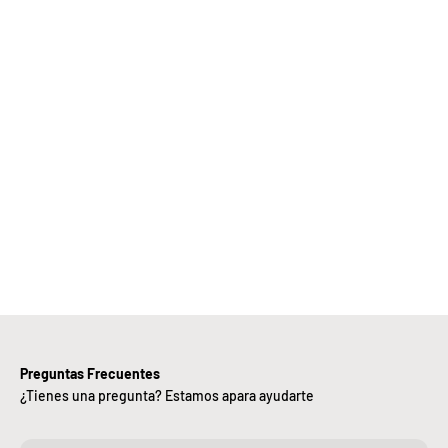
Elige
Bebify y
ansforma
 negocio
con
nuestra
iciencia,
alidad y
ntregas
rápidas.
Preguntas Frecuentes
¿Tienes una pregunta? Estamos apara ayudarte