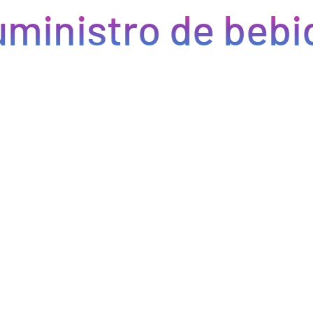
ministro de bebid
Eficiencia y rapidez en cada pedido
Optimizamos la cadena de suministro de bebidas, brindando
eficiencia en la gestión, acceso a productos de calidad y entregas
rápidas. Nuestra avanzada tecnología asegura que cada pedido se
procese de manera eficiente, reduciendo errores y tiempos de
espera. Nos comprometemos a que tus productos lleguen a
tiempo y en perfectas condiciones, permitiéndote centrarte en
ofrecer una experiencia excepcional a tus clientes. Con Bebify,
maximiza la productividad y minimiza los inconvenientes en tu
negocio de hostelería.