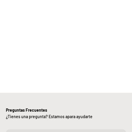
Elige
Bebify y
ansforma
 negocio
con
nuestra
iciencia,
alidad y
ntregas
rápidas.
Preguntas Frecuentes
¿Tienes una pregunta? Estamos apara ayudarte