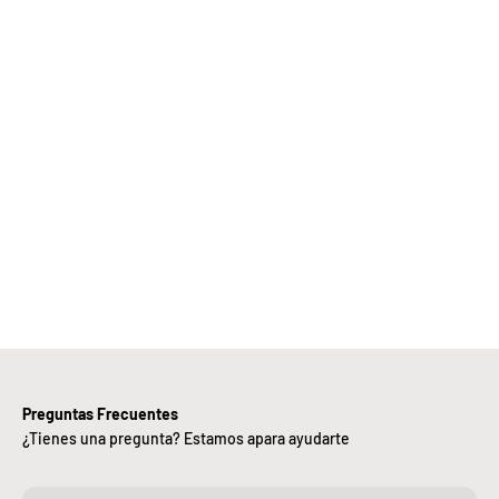
Elige
Bebify y
ansforma
 negocio
con
nuestra
iciencia,
alidad y
ntregas
rápidas.
Preguntas Frecuentes
¿Tienes una pregunta? Estamos apara ayudarte