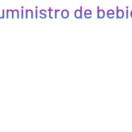
uministro de bebi
Eficiencia y rapidez en cada pedido
Optimizamos la cadena de suministro de bebidas, brindando
eficiencia en la gestión, acceso a productos de calidad y entregas
rápidas. Nuestra avanzada tecnología asegura que cada pedido se
procese de manera eficiente, reduciendo errores y tiempos de
espera. Nos comprometemos a que tus productos lleguen a
tiempo y en perfectas condiciones, permitiéndote centrarte en
ofrecer una experiencia excepcional a tus clientes. Con Bebify,
maximiza la productividad y minimiza los inconvenientes en tu
negocio de hostelería.