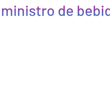
ministro de bebid
Eficiencia y rapidez en cada pedido
Optimizamos la cadena de suministro de bebidas, brindando
eficiencia en la gestión, acceso a productos de calidad y entregas
rápidas. Nuestra avanzada tecnología asegura que cada pedido se
procese de manera eficiente, reduciendo errores y tiempos de
espera. Nos comprometemos a que tus productos lleguen a
tiempo y en perfectas condiciones, permitiéndote centrarte en
ofrecer una experiencia excepcional a tus clientes. Con Bebify,
maximiza la productividad y minimiza los inconvenientes en tu
negocio de hostelería.