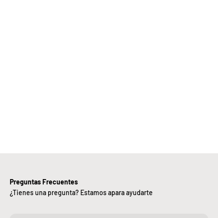
Elige
Bebify y
ansforma
 negocio
con
nuestra
iciencia,
alidad y
ntregas
rápidas.
Preguntas Frecuentes
¿Tienes una pregunta? Estamos apara ayudarte