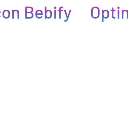
on Bebify
Optim
Eficiencia y rapidez en cada pedido
Optimizamos la cadena de suministro de bebidas, brindando
eficiencia en la gestión, acceso a productos de calidad y entregas
rápidas. Nuestra avanzada tecnología asegura que cada pedido se
procese de manera eficiente, reduciendo errores y tiempos de
espera. Nos comprometemos a que tus productos lleguen a
tiempo y en perfectas condiciones, permitiéndote centrarte en
ofrecer una experiencia excepcional a tus clientes. Con Bebify,
maximiza la productividad y minimiza los inconvenientes en tu
negocio de hostelería.