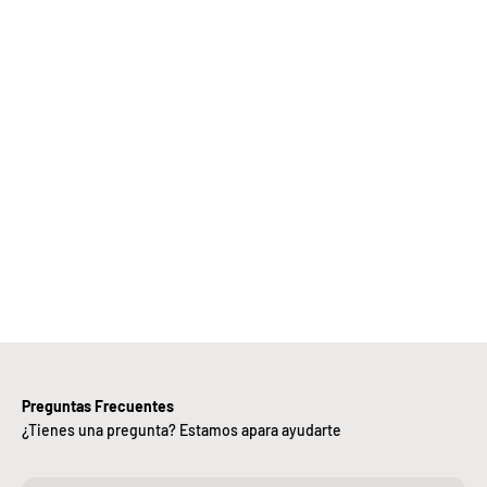
Elige
Bebify y
ansforma
 negocio
con
nuestra
iciencia,
alidad y
ntregas
rápidas.
Preguntas Frecuentes
¿Tienes una pregunta? Estamos apara ayudarte