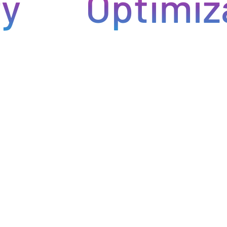
Optimiza t
ntregas rápidas. Nuestra avanzada tecnología asegura que
roductos lleguen a tiempo y en perfectas condiciones,
minimiza los inconvenientes en tu negocio de hostelería.