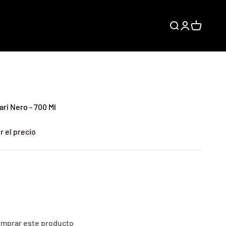
Buscar
Iniciar sesión
Carrito
ri Nero - 700 Ml
r el precio
comprar este producto