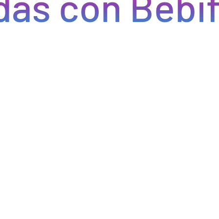
s con Bebify
Eficiencia y rapidez en cada pedido
do eficiencia en la gestión, acceso a productos de calidad y e
do errores y tiempos de espera. Nos comprometemos a que tus p
pcional a tus clientes. Con Bebify, maximiza la productividad y 