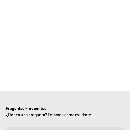
Elige
Bebify y
ansforma
 negocio
con
nuestra
iciencia,
alidad y
ntregas
rápidas.
Preguntas Frecuentes
¿Tienes una pregunta? Estamos apara ayudarte