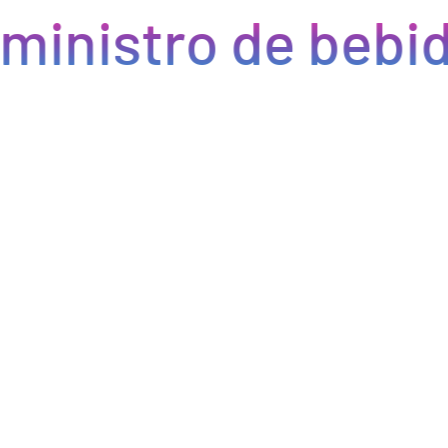
ministro de bebid
Eficiencia y rapidez en cada pedido
Optimizamos la cadena de suministro de bebidas, brindando
eficiencia en la gestión, acceso a productos de calidad y entregas
rápidas. Nuestra avanzada tecnología asegura que cada pedido se
procese de manera eficiente, reduciendo errores y tiempos de
espera. Nos comprometemos a que tus productos lleguen a
tiempo y en perfectas condiciones, permitiéndote centrarte en
ofrecer una experiencia excepcional a tus clientes. Con Bebify,
maximiza la productividad y minimiza los inconvenientes en tu
negocio de hostelería.