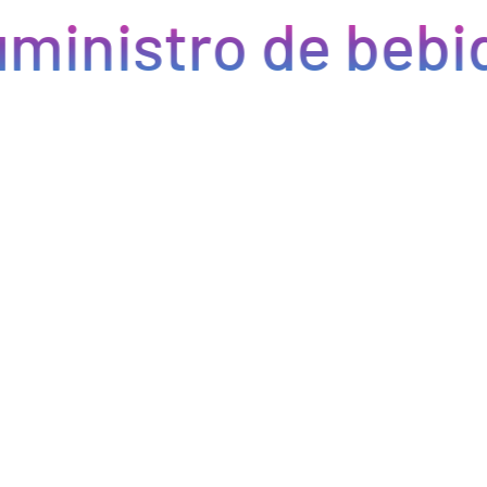
ministro de bebid
Eficiencia y rapidez en cada pedido
Optimizamos la cadena de suministro de bebidas, brindando
eficiencia en la gestión, acceso a productos de calidad y entregas
rápidas. Nuestra avanzada tecnología asegura que cada pedido se
procese de manera eficiente, reduciendo errores y tiempos de
espera. Nos comprometemos a que tus productos lleguen a
tiempo y en perfectas condiciones, permitiéndote centrarte en
ofrecer una experiencia excepcional a tus clientes. Con Bebify,
maximiza la productividad y minimiza los inconvenientes en tu
negocio de hostelería.