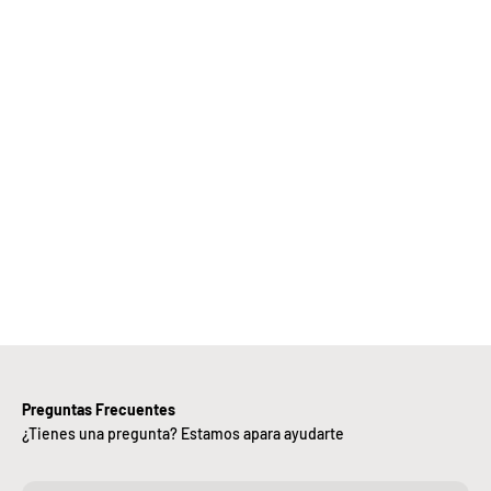
Elige
Bebify y
ansforma
 negocio
con
nuestra
iciencia,
alidad y
ntregas
rápidas.
Preguntas Frecuentes
¿Tienes una pregunta? Estamos apara ayudarte