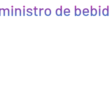
ministro de bebid
Eficiencia y rapidez en cada pedido
Optimizamos la cadena de suministro de bebidas, brindando
eficiencia en la gestión, acceso a productos de calidad y entregas
rápidas. Nuestra avanzada tecnología asegura que cada pedido se
procese de manera eficiente, reduciendo errores y tiempos de
espera. Nos comprometemos a que tus productos lleguen a
tiempo y en perfectas condiciones, permitiéndote centrarte en
ofrecer una experiencia excepcional a tus clientes. Con Bebify,
maximiza la productividad y minimiza los inconvenientes en tu
negocio de hostelería.