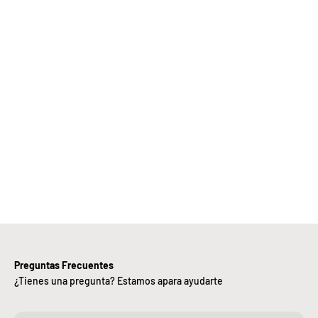
Elige
Bebify y
ansforma
 negocio
con
nuestra
iciencia,
alidad y
ntregas
rápidas.
Preguntas Frecuentes
¿Tienes una pregunta? Estamos apara ayudarte