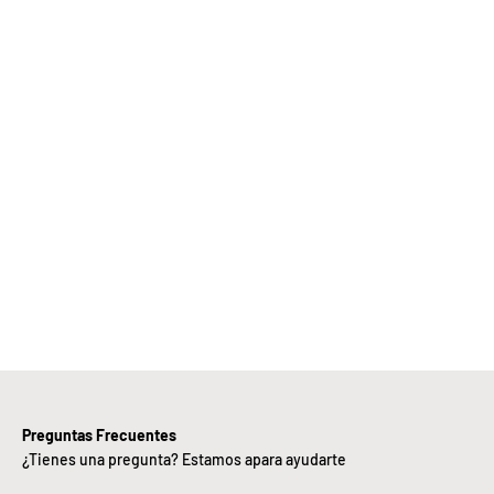
Elige
Bebify y
ansforma
 negocio
con
nuestra
iciencia,
alidad y
ntregas
rápidas.
Preguntas Frecuentes
¿Tienes una pregunta? Estamos apara ayudarte