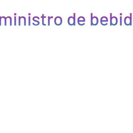
ministro de bebid
Eficiencia y rapidez en cada pedido
Optimizamos la cadena de suministro de bebidas, brindando
eficiencia en la gestión, acceso a productos de calidad y entregas
rápidas. Nuestra avanzada tecnología asegura que cada pedido se
procese de manera eficiente, reduciendo errores y tiempos de
espera. Nos comprometemos a que tus productos lleguen a
tiempo y en perfectas condiciones, permitiéndote centrarte en
ofrecer una experiencia excepcional a tus clientes. Con Bebify,
maximiza la productividad y minimiza los inconvenientes en tu
negocio de hostelería.