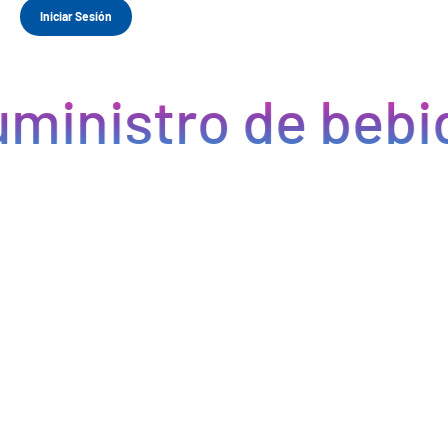
Iniciar Sesión
ministro de bebid
Eficiencia y rapidez en cada pedido
Optimizamos la cadena de suministro de bebidas, brindando
eficiencia en la gestión, acceso a productos de calidad y entregas
rápidas. Nuestra avanzada tecnología asegura que cada pedido se
procese de manera eficiente, reduciendo errores y tiempos de
espera. Nos comprometemos a que tus productos lleguen a
tiempo y en perfectas condiciones, permitiéndote centrarte en
ofrecer una experiencia excepcional a tus clientes. Con Bebify,
maximiza la productividad y minimiza los inconvenientes en tu
negocio de hostelería.